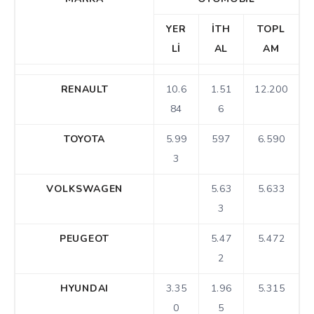
YER
İTH
TOPL
Lİ
AL
AM
RENAULT
10.6
1.51
12.200
84
6
TOYOTA
5.99
597
6.590
3
VOLKSWAGEN
5.63
5.633
3
PEUGEOT
5.47
5.472
2
HYUNDAI
3.35
1.96
5.315
0
5