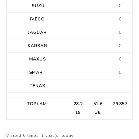
ISUZU
0
IVECO
0
JAGUAR
0
KARSAN
0
MAXUS
0
SMART
0
TENAX
TOPLAM:
28.2
51.6
79.857
19
38
Visited 6 times, 1 visit(s) today