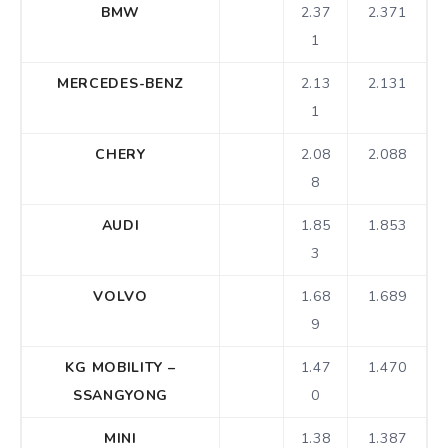
BMW
2.37
2.371
1
MERCEDES-BENZ
2.13
2.131
1
CHERY
2.08
2.088
8
AUDI
1.85
1.853
3
VOLVO
1.68
1.689
9
KG MOBILITY –
1.47
1.470
SSANGYONG
0
MINI
1.38
1.387