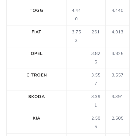
TOGG
4.44
4.440
0
FIAT
3.75
261
4.013
2
OPEL
3.82
3.825
5
CITROEN
3.55
3.557
7
SKODA
3.39
3.391
1
KIA
2.58
2.585
5