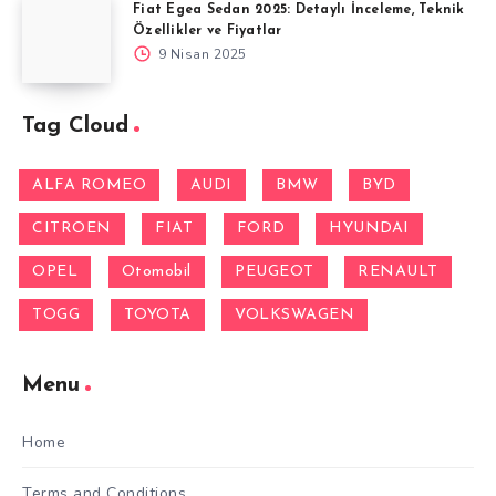
Fiat Egea Sedan 2025: Detaylı İnceleme, Teknik
Özellikler ve Fiyatlar
9 Nisan 2025
Tag Cloud
ALFA ROMEO
AUDI
BMW
BYD
CITROEN
FIAT
FORD
HYUNDAI
OPEL
Otomobil
PEUGEOT
RENAULT
TOGG
TOYOTA
VOLKSWAGEN
Menu
Home
Terms and Conditions