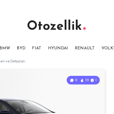
Otozellik
BMW
BYD
FIAT
HYUNDAI
RENAULT
VOLK
eri ve Detayları
0
32
1