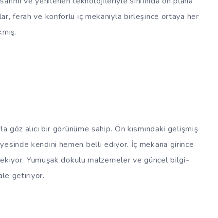
ımı ve yenilenen teknolojileriyle sınıfında ön plana
r, ferah ve konforlu iç mekanıyla birleşince ortaya her
kmış.
la göz alıcı bir görünüme sahip. Ön kısmındaki gelişmiş
yesinde kendini hemen belli ediyor. İç mekana girince
t çekiyor. Yumuşak dokulu malzemeler ve güncel bilgi-
le getiriyor.