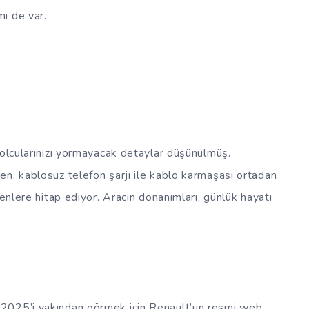
i de var.
yolcularınızı yormayacak detaylar düşünülmüş.
n, kablosuz telefon şarjı ile kablo karmaşası ortadan
yenlere hitap ediyor. Aracın donanımları, günlük hayatı
2025’i yakından görmek için Renault’un resmi web