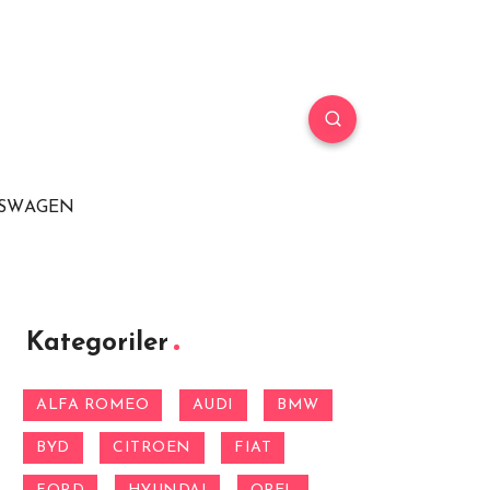
SWAGEN
Kategoriler
ALFA ROMEO
AUDI
BMW
BYD
CITROEN
FIAT