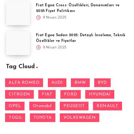
Fiat Egea Cross: Özellikleri, Donanımları ve
2025 Fiyat Politikası
9 Nisan 2025
Fiat Egea Sedan 2025: Detaylı İnceleme, Teknik
Özellikler ve Fiyatlar
9 Nisan 2025
Tag Cloud
ALFA ROMEO
AUDI
BMW
BYD
CITROEN
FIAT
FORD
HYUNDAI
OPEL
Otomobil
PEUGEOT
RENAULT
TOGG
TOYOTA
VOLKSWAGEN