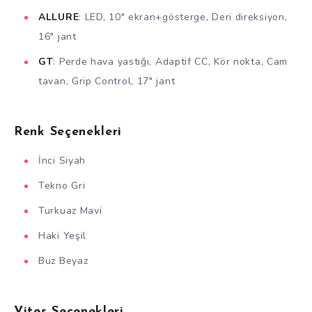
ALLURE
: LED, 10″ ekran+gösterge, Deri direksiyon,
16″ jant
GT
: Perde hava yastığı, Adaptif CC, Kör nokta, Cam
tavan, Grip Control, 17″ jant
Renk Seçenekleri
İnci Siyah
Tekno Gri
Turkuaz Mavi
Haki Yeşil
Buz Beyaz
Vites Seçenekleri