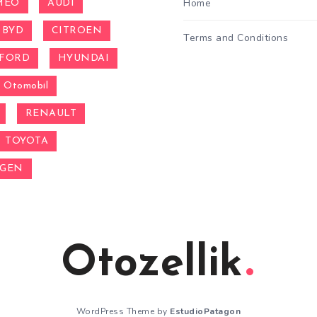
Home
MEO
AUDI
BYD
CITROEN
Terms and Conditions
FORD
HYUNDAI
Otomobil
RENAULT
TOYOTA
AGEN
Otozellik
WordPress Theme by
EstudioPatagon