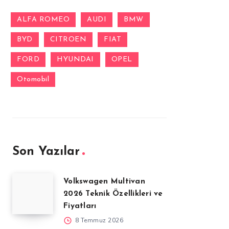
ALFA ROMEO
AUDI
BMW
BYD
CITROEN
FIAT
FORD
HYUNDAI
OPEL
Otomobil
Son Yazılar
Volkswagen Multivan
2026 Teknik Özellikleri ve
Fiyatları
8 Temmuz 2026