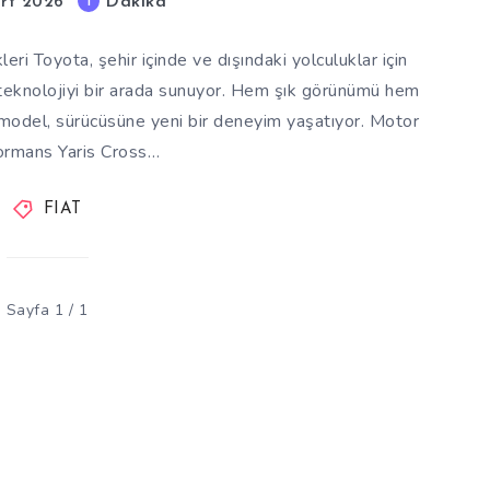
Dakika
1
rt 2026
ri Toyota, şehir içinde ve dışındaki yolculuklar için
e teknolojiyi bir arada sunuyor. Hem şık görünümü hem
 model, sürücüsüne yeni bir deneyim yaşatıyor. Motor
ormans Yaris Cross…
FIAT
Sayfa 1 / 1