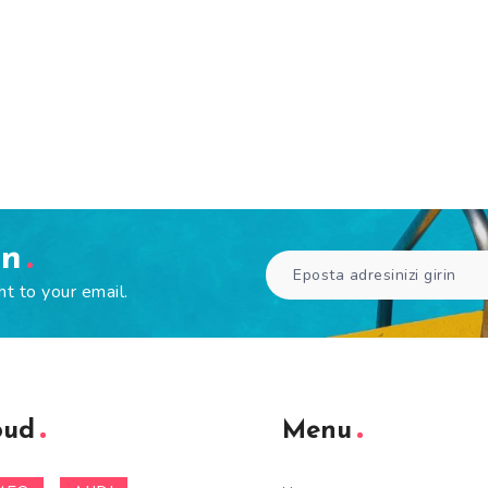
en
ht to your email.
oud
Menu