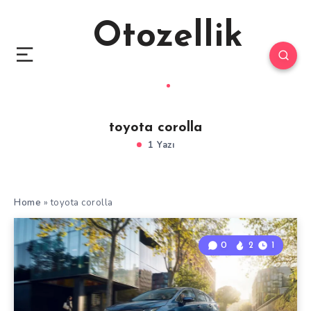
Otozellik
toyota corolla
1 Yazı
Home
»
toyota corolla
0
2
1