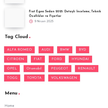
Fiat Egea Sedan 2025: Detaylı İnceleme, Teknik
Özellikler ve Fiyatlar
9 Nisan 2025
Tag Cloud
ALFA ROMEO
AUDI
BMW
BYD
CITROEN
FIAT
FORD
HYUNDAI
OPEL
Otomobil
PEUGEOT
RENAULT
TOGG
TOYOTA
VOLKSWAGEN
Menu
Home