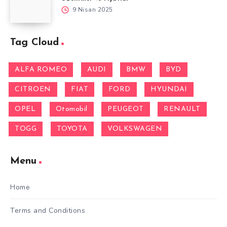
9 Nisan 2025
Tag Cloud
ALFA ROMEO
AUDI
BMW
BYD
CITROEN
FIAT
FORD
HYUNDAI
OPEL
Otomobil
PEUGEOT
RENAULT
TOGG
TOYOTA
VOLKSWAGEN
Menu
Home
Terms and Conditions