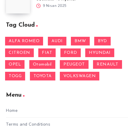
9 Nisan 2025
Tag Cloud
ALFA ROMEO
AUDI
BMW
BYD
CITROEN
FIAT
FORD
HYUNDAI
OPEL
Otomobil
PEUGEOT
RENAULT
TOGG
TOYOTA
VOLKSWAGEN
Menu
Home
Terms and Conditions