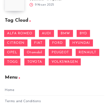
9 Nisan 2025
Tag Cloud
ALFA ROMEO
AUDI
BMW
BYD
CITROEN
FIAT
FORD
HYUNDAI
OPEL
Otomobil
PEUGEOT
RENAULT
TOGG
TOYOTA
VOLKSWAGEN
Menu
Home
Terms and Conditions