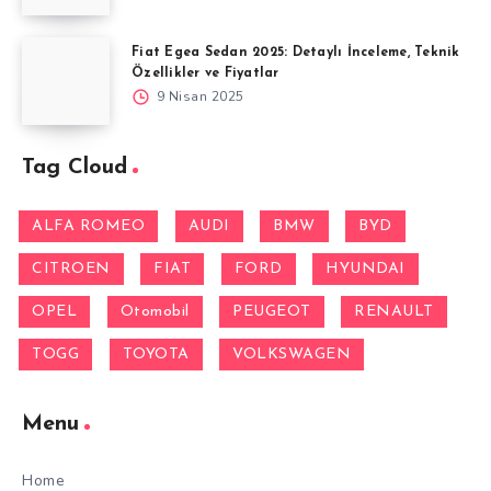
Fiat Egea Sedan 2025: Detaylı İnceleme, Teknik
Özellikler ve Fiyatlar
9 Nisan 2025
Tag Cloud
ALFA ROMEO
AUDI
BMW
BYD
CITROEN
FIAT
FORD
HYUNDAI
OPEL
Otomobil
PEUGEOT
RENAULT
TOGG
TOYOTA
VOLKSWAGEN
Menu
Home