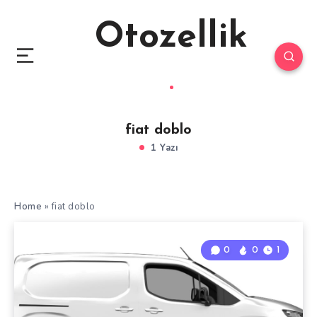
Otozellik
fiat doblo
1 Yazı
Home
»
fiat doblo
0
0
1