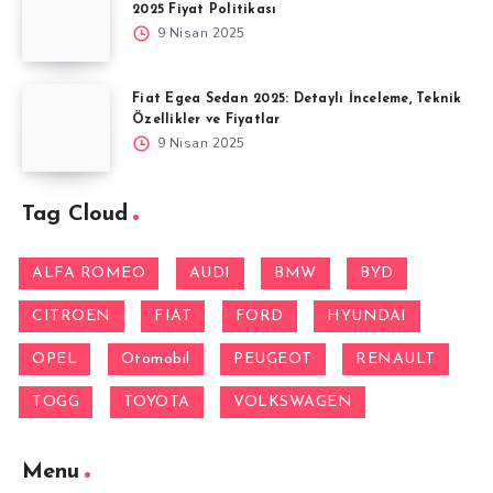
2025 Fiyat Politikası
9 Nisan 2025
Fiat Egea Sedan 2025: Detaylı İnceleme, Teknik
Özellikler ve Fiyatlar
9 Nisan 2025
Tag Cloud
ALFA ROMEO
AUDI
BMW
BYD
CITROEN
FIAT
FORD
HYUNDAI
OPEL
Otomobil
PEUGEOT
RENAULT
TOGG
TOYOTA
VOLKSWAGEN
Menu