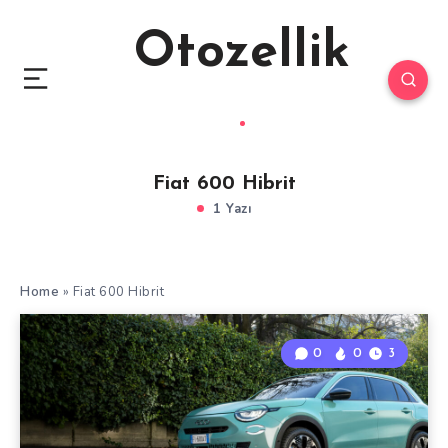
Otozellik
Fiat 600 Hibrit
1 Yazı
Home
»
Fiat 600 Hibrit
0
0
3