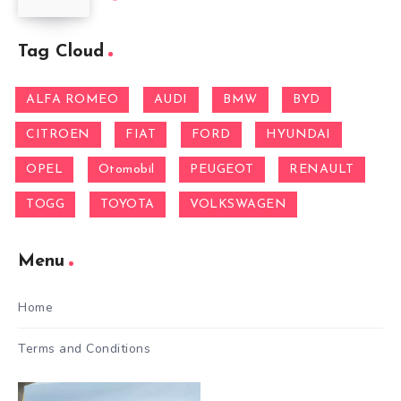
Tag Cloud
ALFA ROMEO
AUDI
BMW
BYD
CITROEN
FIAT
FORD
HYUNDAI
OPEL
Otomobil
PEUGEOT
RENAULT
TOGG
TOYOTA
VOLKSWAGEN
Menu
Home
Terms and Conditions