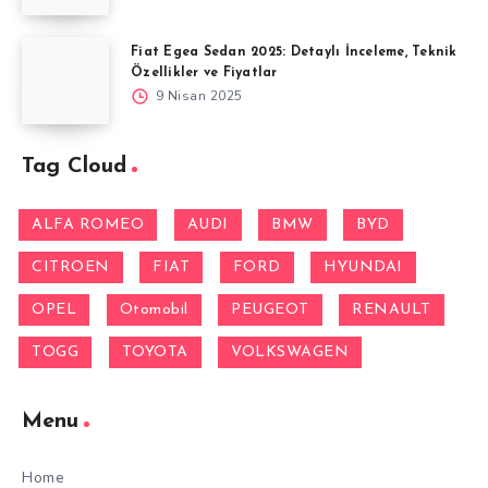
Fiat Egea Sedan 2025: Detaylı İnceleme, Teknik
Özellikler ve Fiyatlar
9 Nisan 2025
Tag Cloud
ALFA ROMEO
AUDI
BMW
BYD
CITROEN
FIAT
FORD
HYUNDAI
OPEL
Otomobil
PEUGEOT
RENAULT
TOGG
TOYOTA
VOLKSWAGEN
Menu
Home