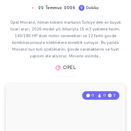
22 Temmuz 2026
9
Dakika
Opel Movano, Alman kokenli markanin Turkiye’deki en buyuk
ticari araci. 2026 model yili itibariyla 15 m3 yukleme hacmi,
140/180 HP dizel motor secenekleri ve 12 farkli govde
kombinasyonuyla isletmelere esneklik sunuyor. Bu yazida
Movano’nun tum ozelliklerini, govde seceneklerini ve fiyat
yapisini ele aliyoruz. Movano aslinda…
OPEL
0
0
2