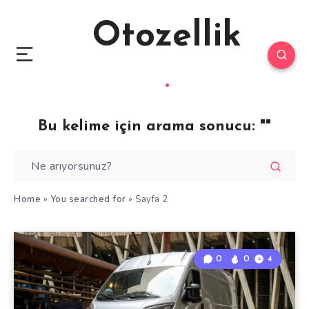
Otozellik
Bu kelime için arama sonucu:
""
Home
»
You searched for
»
Sayfa 2
0
0
4