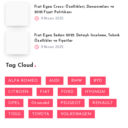
Fiat Egea Cross: Özellikleri, Donanımları ve
2025 Fiyat Politikası
9 Nisan 2025
Fiat Egea Sedan 2025: Detaylı İnceleme, Teknik
Özellikler ve Fiyatlar
9 Nisan 2025
Tag Cloud
ALFA ROMEO
AUDI
BMW
BYD
CITROEN
FIAT
FORD
HYUNDAI
OPEL
Otomobil
PEUGEOT
RENAULT
TOGG
TOYOTA
VOLKSWAGEN